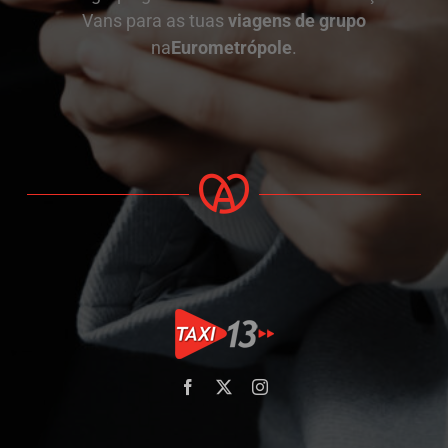
Vans para as tuas
viagens de grupo
na
Eurometrópole
.