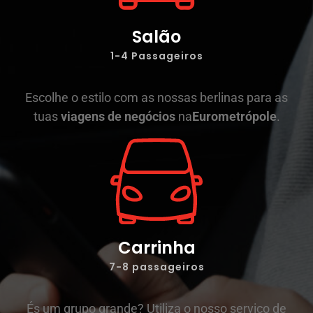
Salão
1-4 Passageiros
Escolhe o estilo com as nossas berlinas para as
tuas
viagens de negócios
na
Eurometrópole
.
Carrinha
7-8 passageiros
És um grupo grande? Utiliza o nosso serviço de