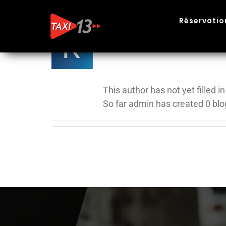
Skip
to
Réservatio
About
ad
content
This author has not yet filled in
So far admin has created 0 blo