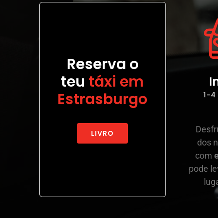
Reserva o
teu
táxi em
I
Estrasburgo
1-4
Desfr
LIVRO
dos n
com
e
pode le
lug