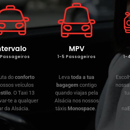
ntervalo
MPV
 Passageiros
1-5 Passageiros
1-
uta do
conforto
Leva
toda a tua
Escolh
ossos veículos
bagagem
contigo
nossas
stilo
. O Taxi 13
quando viajas pela
tu
var-te a qualquer
Alsácia nos nossos
ar da Alsácia.
táxis
Monospace
.
na
E