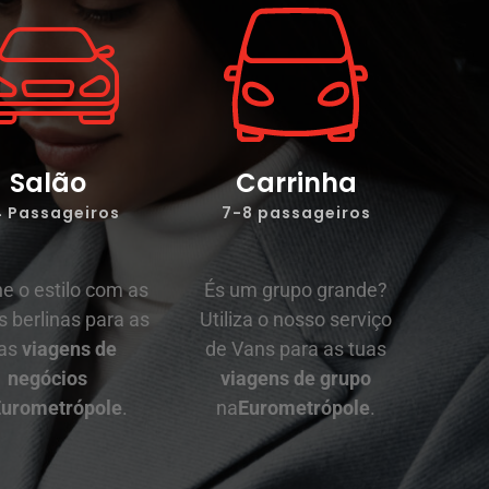
Salão
Carrinha
4 Passageiros
7-8 passageiros
e o estilo com as
És um grupo grande?
 berlinas para as
Utiliza o nosso serviço
as
viagens de
de Vans para as tuas
negócios
viagens de grupo
urometrópole
.
na
Eurometrópole
.