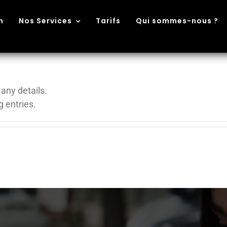
n
Nos Services
Tarifs
Qui sommes-nous ?
min
 any details.
g entries.