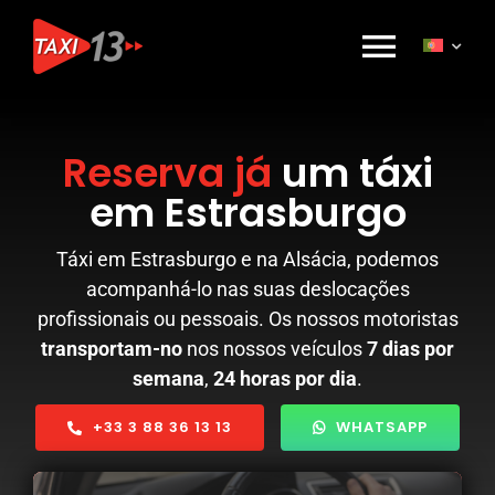
Skip
to
Toggl
content
Navig
Réservation
Reserva já
um táxi
em Estrasburgo
Nos Services
Táxi em Estrasburgo e na Alsácia, podemos
Tarifs
acompanhá-lo nas suas deslocações
profissionais ou pessoais. Os nossos motoristas
transportam-no
nos nossos veículos
7 dias por
Qui sommes-nous ?
semana
,
24 horas por dia
.
+33 3 88 36 13 13
WHATSAPP
Marque Alsace