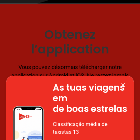
Obtenez
l’application
Vous pouvez désormais télécharger notre
application sur Android et iOS. Ne restez jamais
bloqué avec Taxi 13, réservez votre taxi où que
As tuas viagens
vous soyez, pour autant que vous soyez
em
nombreux.
de boas estrelas
Classificação média de
taxistas 13