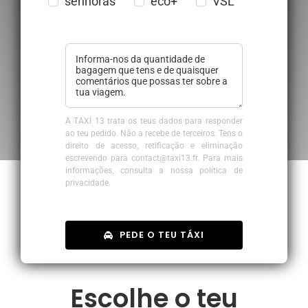
senhoras
eco+
VSL
A TAXI 13 trata os teus dados para responder
ao teu pedido. Não a recebe de terceiros. Tens o
direito de acesso, retificação e eliminação
escrevendo para contact@taxi13.fr. Para mais
informações, consulta a nossa política de
privacidade.
PEDE O TEU TÁXI
Escolhe o teu