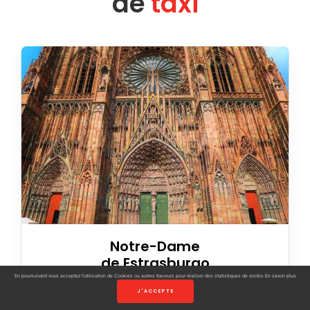
de
táxi
Notre-Dame
de Estrasburgo
En poursuivant vous acceptez l’utilisation de Cookies ou autres traceurs pour réaliser des statistiques de visites.
En savoir plus
A catedral está situada na parte sul da
J'ACCEPTE
Grande Île de Estrasburgo.