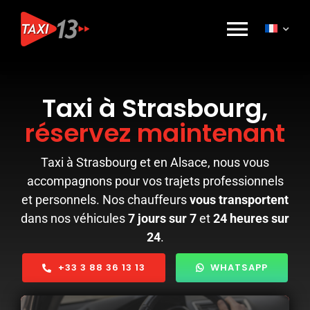
Passer
au
Toggl
contenu
Navig
Réservation
Taxi à Strasbourg,
réservez maintenant
Nos Services
Taxi à Strasbourg et en Alsace, nous vous
Tarifs
accompagnons pour vos trajets professionnels
et personnels. Nos chauffeurs
vous transportent
dans nos véhicules
7 jours sur 7
et
24 heures sur
Qui sommes-nous ?
24
.
+33 3 88 36 13 13
WHATSAPP
Marque Alsace