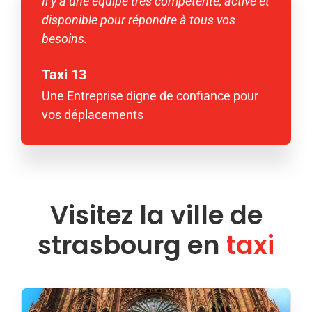
Il y a une équipe très compétente, active et
disponible pour répondre à tous vos
besoins.
Taxi 13
Une Entreprise digne de confiance pour
vos déplacements
Visitez la ville de
strasbourg en
taxi