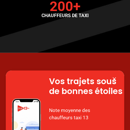
200+
CHAUFFEURS DE TAXI
Obtenez
Vos trajets sous
de bonnes étoiles
l’application
Note moyenne des
Vous pouvez désormais télécharger notre
chauffeurs taxi 13
application sur Android et iOS. Ne restez jamais
bloqué avec Taxi 13, réservez votre taxi où que