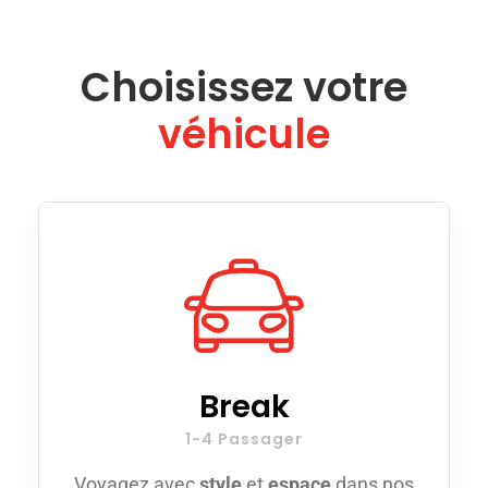
Choisissez votre
véhicule
Break
1-4 Passager
Voyagez avec
style
et
espace
dans nos