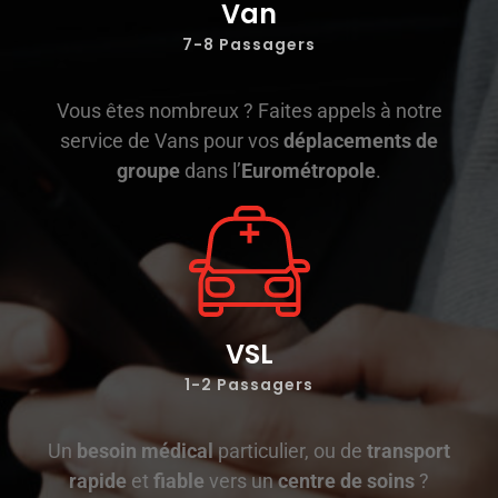
Van
7-8 Passagers
Vous êtes nombreux ? Faites appels à notre
service de Vans pour vos
déplacements de
groupe
dans l’
Eurométropole
.
VSL
1-2
Passagers
Un
besoin médical
particulier, ou de
transport
rapide
et
fiable
vers un
centre de soins
?