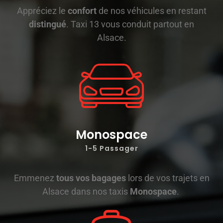
Appréciez le
confort
de nos véhicules en restant
distingué
. Taxi 13 vous conduit partout en
Alsace.
Monospace
1-5 Passager
Emmenez
tous vos bagages
lors de vos trajets en
Alsace dans nos taxis
Monospace
.