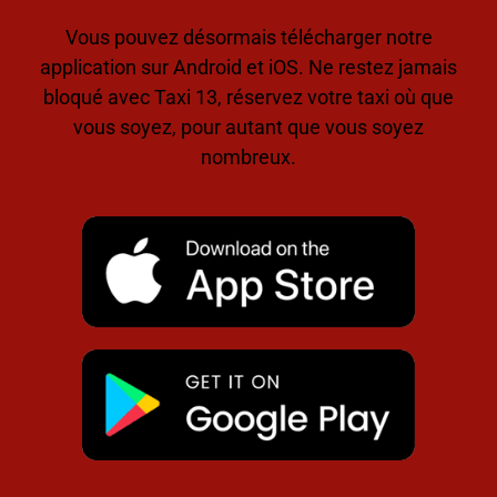
Vous pouvez désormais télécharger notre
application sur Android et iOS. Ne restez jamais
bloqué avec Taxi 13, réservez votre taxi où que
vous soyez, pour autant que vous soyez
nombreux.