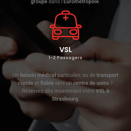
groupe
dans l’
Eurométropole
.
VSL
1-2
Passagers
Un
besoin médical
particulier, ou de
transport
rapide
et
fiable
vers un
centre de soins
?
Réservez dès maintenant votre
VSL à
Strasbourg
.