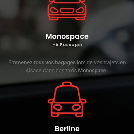
Monospace
1-5 Passager
Emmenez
tous vos bagages
lors de vos trajets en
Alsace dans nos taxis
Monospace
.
Berline