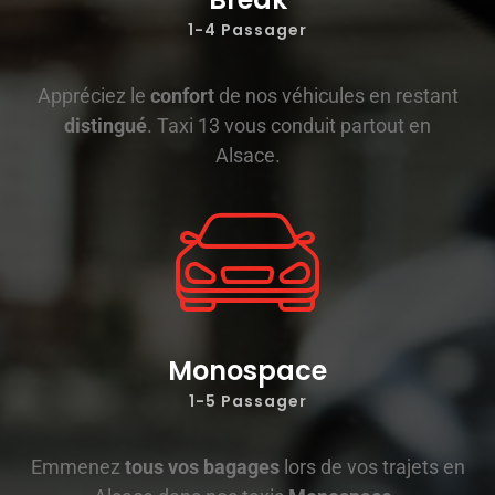
1-4 Passager
Appréciez le
confort
de nos véhicules en restant
distingué
. Taxi 13 vous conduit partout en
Alsace.
Monospace
1-5 Passager
Emmenez
tous vos bagages
lors de vos trajets en