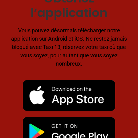
l’application
Vous pouvez désormais télécharger notre
application sur Android et iOS. Ne restez jamais
bloqué avec Taxi 13, réservez votre taxi où que
vous soyez, pour autant que vous soyez
nombreux.