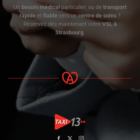
Un
besoin médical
particulier, ou de
transport
rapide
et
fiable
vers un
centre de soins
?
Réservez dès maintenant votre
VSL à
Strasbourg
.