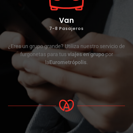
Van
7-8 Pasajeros
¿Eres un grupo grande? Utiliza nuestro servicio de
furgonetas para tus
viajes en grupo
por
la
Eurometrópolis
.