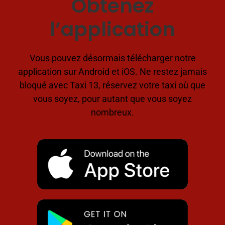
Obtenez
l’application
Vous pouvez désormais télécharger notre
application sur Android et iOS. Ne restez jamais
bloqué avec Taxi 13, réservez votre taxi où que
vous soyez, pour autant que vous soyez
nombreux.