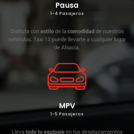
Pausa
1-4 Pasajeros
Disfruta con
estilo
de la
comodidad
de nuestros
vehículos. Taxi 13 puede llevarte a cualquier lugar
de Alsacia.
MPV
1-5 Pasajeros
Lleva
todo tu equipaje
en tus desplazamientos