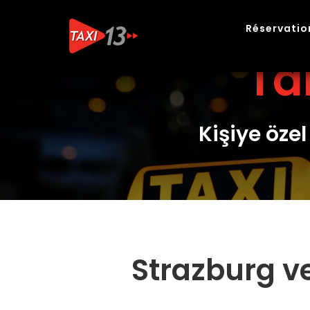
Skip
to
Réservatio
content
Ta
Kişiye özel
Strazburg v