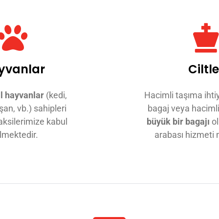
yvanlar
Ciltle
il hayvanlar
(kedi,
Hacimli taşıma ihtiy
an, vb.) sahipleri
bagaj veya hacimli
aksilerimize kabul
büyük bir bagajı
ol
lmektedir.
arabası hizmeti 