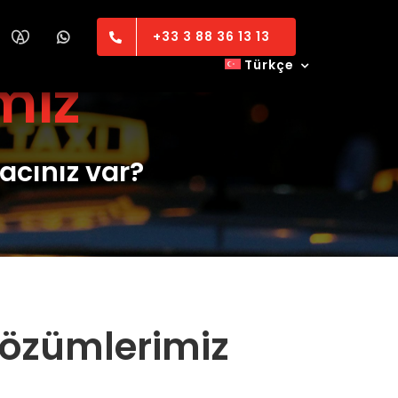
+33 3 88 36 13 13
Türkçe
miz
yacınız var?
çözümlerimiz