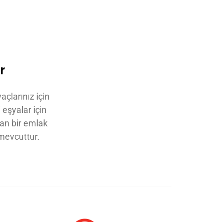
r
açlarınız için
 eşyalar için
an bir emlak
mevcuttur.