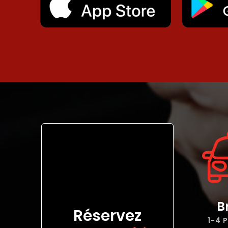
B
Réservez
1-4 