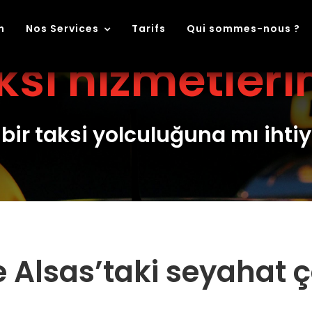
n
Nos Services
Tarifs
Qui sommes-nous ?
ksi hizmetleri
 bir taksi yolculuğuna mı ihti
e Alsas’taki seyahat 