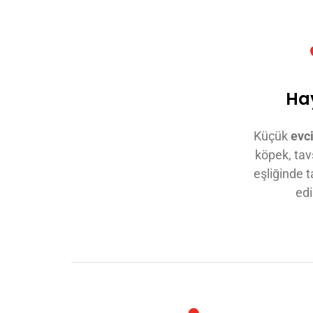
Ha
Küçük
evc
köpek, tavş
eşliğinde t
edi