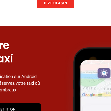
BIZE ULAŞIN
re
axi
ication sur Android
éservez votre taxi où
nombreux.