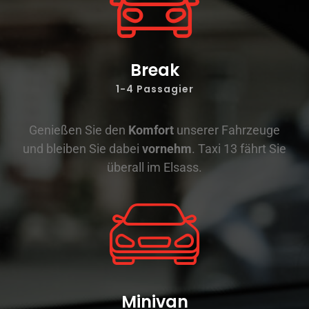
Break
1-4 Passagier
Genießen Sie den
Komfort
unserer Fahrzeuge
und bleiben Sie dabei
vornehm
. Taxi 13 fährt Sie
überall im Elsass.
Minivan