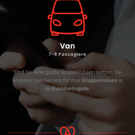
Van
7-8 Passagiere
Sind Sie eine große Gruppe? Dann nutzen Sie
unseren Van-Service für Ihre
Gruppenreisen
in
der
Eurometropole
.