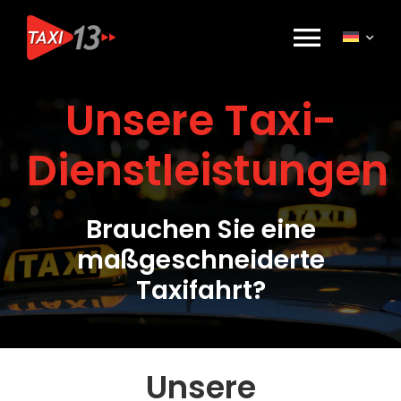
Skip
to
Toggl
content
Unsere Taxi-
Navig
Réservation
Dienstleistungen
Nos Services
Brauchen Sie eine
Tarifs
maßgeschneiderte
Taxifahrt?
Qui sommes-nous ?
Marque Alsace
Unsere