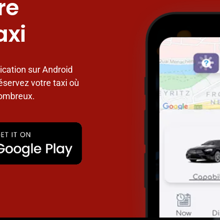
re
axi
ication sur Android
éservez votre taxi où
nombreux.