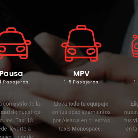
Pausa
MPV
4 Pasajeros
1-5 Pasajeros
1
ta con
estilo
de la
Lleva
todo tu equipaje
Eli
idad
de nuestros
en tus desplazamientos
nuest
culos. Taxi 13
por Alsacia en nuestros
tus
v
de llevarte a
taxis
Monospace
.
en la
quier lugar de