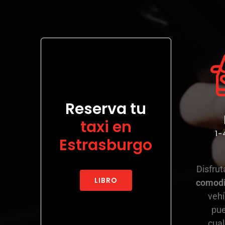
Reserva tu
taxi en
1-
Estrasburgo
Disfru
LIBRO
comod
vehí
pue
cual