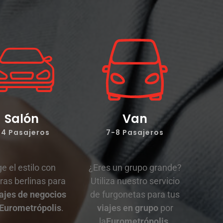
Salón
Van
-4 Pasajeros
7-8 Pasajeros
ge el estilo con
¿Eres un grupo grande?
ras berlinas para
Utiliza nuestro servicio
iajes de negocios
de furgonetas para tus
Eurometrópolis
.
viajes en grupo
por
la
Eurometrópolis
.