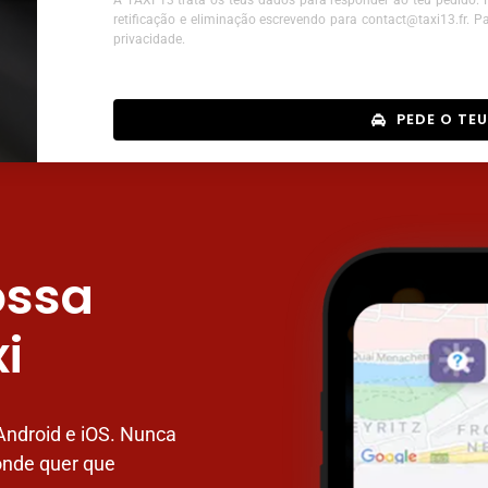
A TAXI 13 trata os teus dados para responder ao teu pedido. Nã
retificação e eliminação escrevendo para contact@taxi13.fr. P
privacidade.
PEDE O TEU
ossa
i
Android e iOS. Nunca
 onde quer que