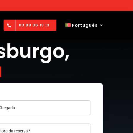
Português
03 88 36 13 13
sburgo,
a