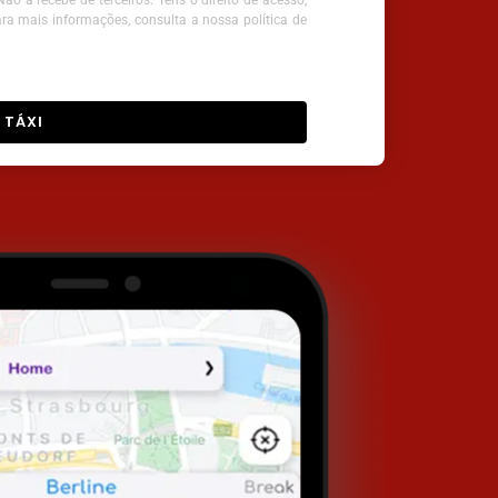
o a recebe de terceiros. Tens o direito de acesso,
ara mais informações, consulta a nossa política de
 TÁXI