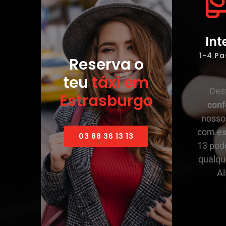
Int
1-4 P
Reserva o
teu
táxi em
Des
Estrasburgo
conf
nosso
com
es
03 88 36 13 13
13 pode
qualqu
Al