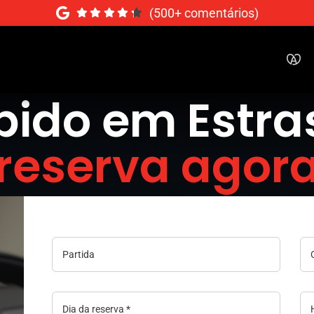
(500+ comentários)
ápido em Estra
reserva agor