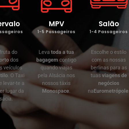
ervalo
MPV
Salão
assageiros
1-5 Passageiros
1-4 Passageiros
fruta do
Leva
toda a tua
Escolhe o estilo
orto
dos
bagagem
contigo
com as nossas
s veículos
quando viajas
berlinas para as
tilo
. O Taxi
pela Alsácia nos
tuas
viagens de
 levar-te a
nossos táxis
negócios
er lugar da
Monospace
.
na
Eurometrópole
sácia.