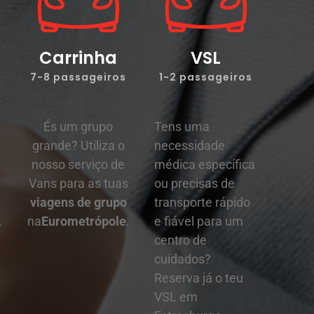
Carrinha
VSL
7-8 passageiros
1-2 passageiros
És um grupo
Tens uma
grande? Utiliza o
necessidade
nosso serviço de
médica específica
Vans para as tuas
ou precisas de
viagens de grupo
transporte rápido
.
na
Eurometrópole
.
e fiável para um
centro de
cuidados?
Reserva já o teu
VSL em