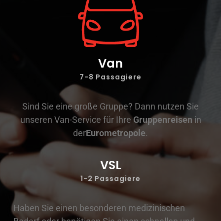
Van
7-8 Passagiere
Sind Sie eine große Gruppe? Dann nutzen Sie
unseren Van-Service für Ihre
Gruppenreisen
in
der
Eurometropole
.
VSL
1-2 Passagiere
Haben Sie einen besonderen medizinischen