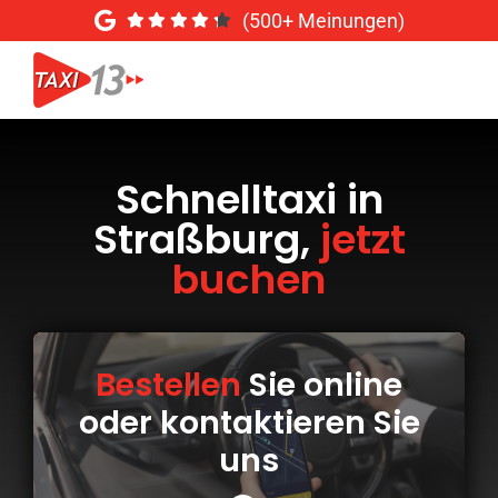
Skip
(500+ Meinungen)
to
content
Schnelltaxi in
Straßburg,
jetzt
buchen
Bestellen
Sie online
oder kontaktieren Sie
uns