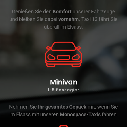
Genießen Sie den
Komfort
unserer Fahrzeuge
und bleiben Sie dabei
vornehm
. Taxi 13 fährt Sie
überall im Elsass.
Minivan
1-5 Passagier
Nehmen Sie
Ihr gesamtes Gepäck
mit, wenn Sie
im Elsass mit unseren
Monospace-Taxis
fahren.