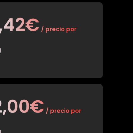
1,42€
/ precio por
M
2,00€
/ precio por
M