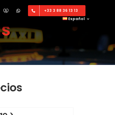
+33 3 88 36 13 13
Español
as
cios
go >