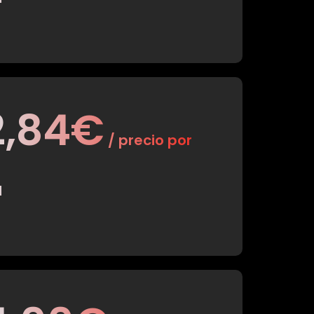
2,84€
/ precio por
M