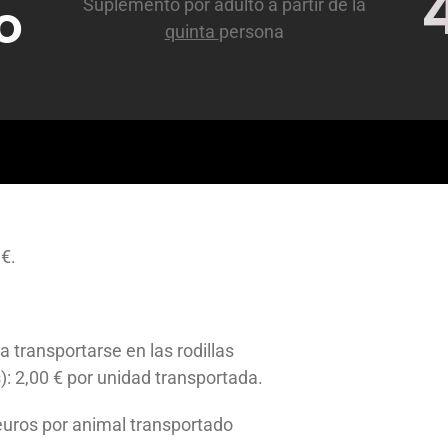
o
Suplemento por adulto a partir de la
quinta
persona
 €.
 transportarse en las rodillas
): 2,00 € por unidad transportada.
euros por animal transportado