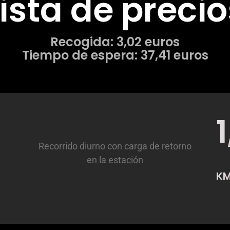
Lista de precio
Recogida: 3,02 euros
Tiempo de espera: 37,41 euros
Recorrido diurno con carga de retorno
en la estación
K