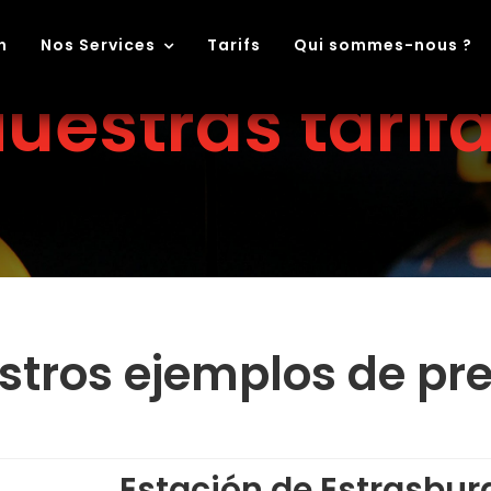
n
Nos Services
Tarifs
Qui sommes-nous ?
uestras tarif
stros ejemplos de pre
Estación de Estrasbur