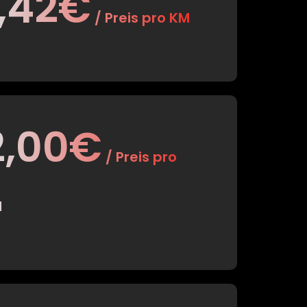
1,42€
/ Preis pro KM
2,00€
/ Preis pro
M