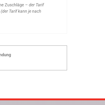
ohne Zuschläge –
der Tarif
(der Tarif kann je nach
ndung