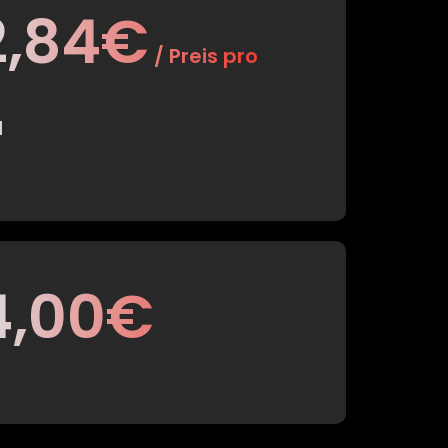
2,84€
/ Preis pro
M
4,00€