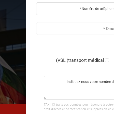
VSL (transport médical)
TAXI 13 traite vos données pour répondre à votre 
droit d'accès et de rectification et suppression en