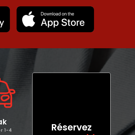
ak
Réservez
1-4 Passager