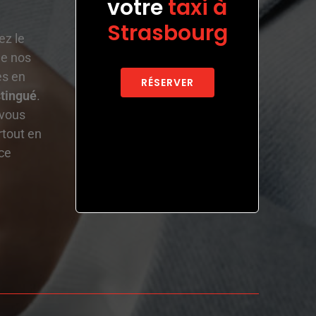
votre
taxi à
Strasbourg
ez le
e nos
es en
RÉSERVER
stingué
.
 vous
rtout en
ce.