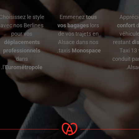
Choisissez le style
Emmenez
tous
Appréci
avec nos Berlines
vos bagages
lors
confort
d
pour vos
de vos trajets en
véhicul
déplacements
Alsace dans nos
restant
di
professionnels
.
taxis
Monospace
Taxi 13
dans
conduit pa
.
l’
Eurométropole
Alsa