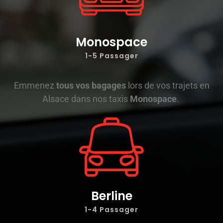
Monospace
1-5 Passager
Emmenez
tous vos bagages
lors de vos trajets en
Alsace dans nos taxis
Monospace
.
Berline
1-4 Passager