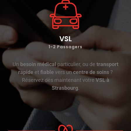
VSL
1-2
Passagers
Un
besoin médical
particulier, ou de
transport
rapide
et
fiable
vers un
centre de soins
?
Réservez dès maintenant votre
VSL à
Strasbourg
.