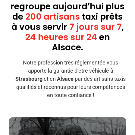
Appeler avec Whatsapp
regroupe aujourd’hui plus
de
2
00
a
rtisans
taxi prêts
+33 3 88 36 13 13
à vous servir
7
jours sur 7
,
2
4 heures sur 24
en
Français
Alsace
.
Notre profession très réglementée vous
apporte la garantie d’être véhiculé à
Strasbourg
et en
Alsace
par des artisans taxis
qualifiés et reconnus pour leurs compétences
en toute confiance !