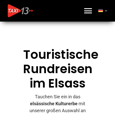
Skip
to
Toggl
content
Navig
Réservation
Touristische
Nos Services
Rundreisen
Tarifs
im Elsass
Qui sommes-nous ?
Tauchen Sie ein in das
Marque Alsace
elsässische Kulturerbe
mit
unserer großen Auswahl an