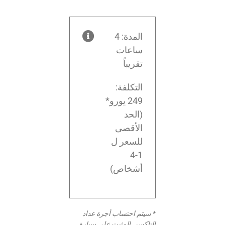
المدة: 4
ساعات
تقريباً
التكلفة:
249 يورو*
(الحد
الأقصى
للسعر ل
1-4
أشخاص)
* سيتم احتساب أجرة عداد
التاكسي المثبت على سيارة