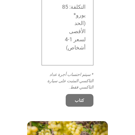
التكلفة: 85
يورو*
(الحد
الأقصى
لسعر 1-4
أشخاص)
* سيتم احتساب أجرة عداد
التاكسي المثبت على سيارة
التاكسي فقط.
كتاب