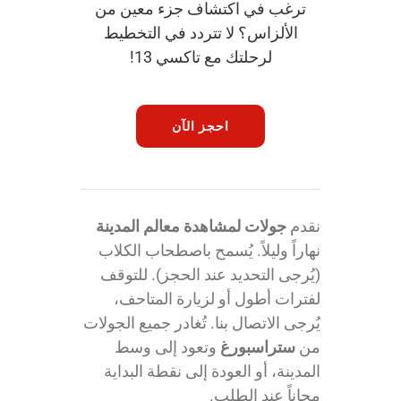
Appeler avec Whatsapp
ترغب في اكتشاف جزء معين من
الألزاس؟ لا تتردد في التخطيط
لرحلتك مع تاكسي 13!
+33 3 88 36 13 13
العربية
احجز الآن
نقدم
جولات لمشاهدة معالم المدينة
نهاراً وليلاً. يُسمح باصطحاب الكلاب
(يُرجى التحديد عند الحجز). للتوقف
لفترات أطول أو لزيارة المتاحف،
يُرجى الاتصال بنا. تُغادر جميع الجولات
من
ستراسبورغ
وتعود إلى وسط
المدينة، أو العودة إلى نقطة البداية
مجاناً عند الطلب.