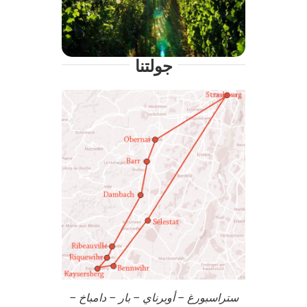
جولتنا
ستراسبورغ – أوبرناي – بار – دامباخ –