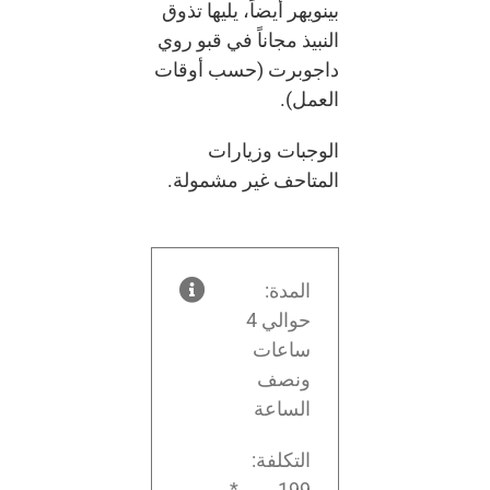
بينويهر أيضاً، يليها تذوق
النبيذ مجاناً في قبو روي
داجوبرت (حسب أوقات
العمل).
الوجبات وزيارات
المتاحف غير مشمولة.
المدة:
حوالي 4
ساعات
ونصف
الساعة
التكلفة:
199 يورو*