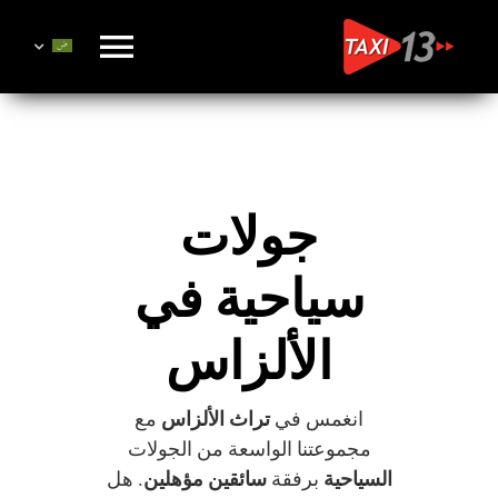
Ski
t
Toggle
conten
gation
Réservation
جولات
Nos Services
سياحية في
Tarifs
الألزاس
Qui sommes-nous ?
انغمس في
تراث الألزاس
مع
Marque Alsace
مجموعتنا الواسعة من الجولات
السياحية
برفقة
سائقين مؤهلين
. هل