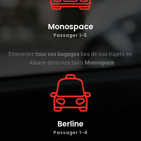
Monospace
1-5 Passager
Emmenez
tous vos bagages
lors de vos trajets en
.
Alsace dans nos taxis
Monospace
Berline
1-4 Passager