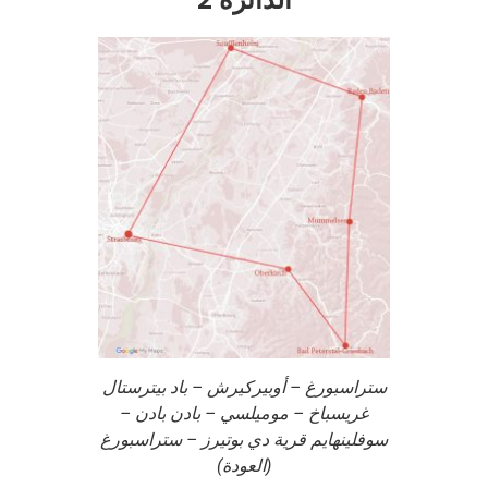
ستراسبورغ – أوبيركيرش – باد بيترستال
غريسباخ – موميلسي – بادن بادن –
سوفلينهايم قرية دي بوتيرز – ستراسبورغ
(العودة)