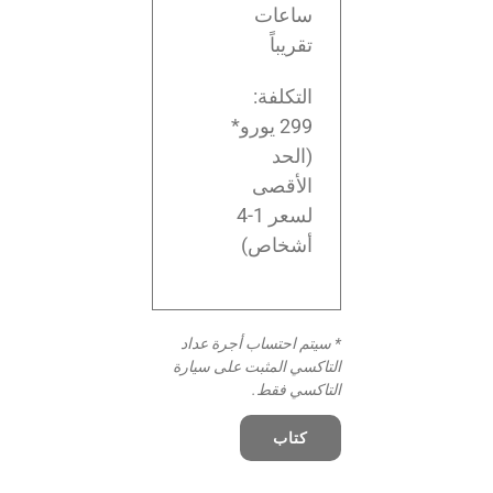
ساعات
تقريباً
التكلفة:
299 يورو*
(الحد
الأقصى
لسعر 1-4
أشخاص)
* سيتم احتساب أجرة عداد
التاكسي المثبت على سيارة
التاكسي فقط.
كتاب